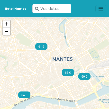
Saisissez
Hotel Nantes
vos
dates
+
−
61 €
63 €
69 €
64 €