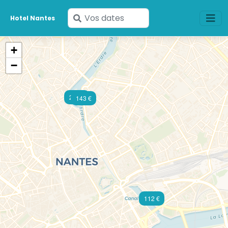
Saisissez
Hotel Nantes
vos
dates
+
−
240 €
143 €
112 €