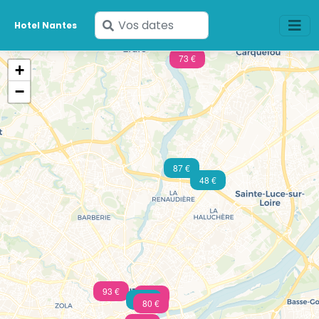
Saisissez
Hotel Nantes
vos
dates
73 €
+
−
87 €
48 €
93 €
91 €
71 €
80 €