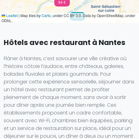
94 €
Leaflet
|
Map tiles by
Carto
, under CC BY 3.0. Data by OpenStreetMap, under
68 €
ODbL.
Hôtels avec restaurant à Nantes
Flâner à Nantes, c’est savourer une ville créative où
l’histoire côtoie l’audace, entre châteaux, galeries,
balades fluviales et plaisirs gourmands. Pour
prolonger cette expérience sensorielle, séjourner dans
un hôtel avec restaurant permet de profiter
pleinement de chaque moment, sans avoir à sortir
pour dîner après une journée bien remplie. Ces
établissements proposent un cadre confortable,
souvent avec Wi-Fi, chambres bien équipées, parking
et un service de restauration sur place, idéal pour un
déjeuner sur le pouce, un dîner à deux ou un moment