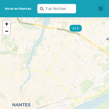
Ingresa
Hotel en Nantes
tus
fechas
+
61 €
−