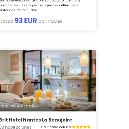
una experiencia agradable. La ubicación céntrica
permite descubrir a pie las riquezas culturales e
históricas de la ciudad.
93 EUR
Desde
por noche
Hotel de 4 estrellas
Brit Hotel Nantes La Beaujoire
63 habitaciones
Calificado con 8.8