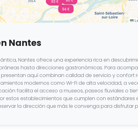
94 €
93 €
94 €
Le
 en Nantes
lántica, Nantes ofrece una experiencia rica en descubrimi
poráneas hasta direcciones gastronómicas. Para acompañ
 se presentan aquí combinan calidad de servicio y confort 
amientos modernos como Wi-Fi de alta velocidad, a vec
bicación facilita el acceso a museos, paseos fluviales o 
por estos establecimientos que cumplen con estándares e
reservar la dirección que más le convenga para disfrutar 