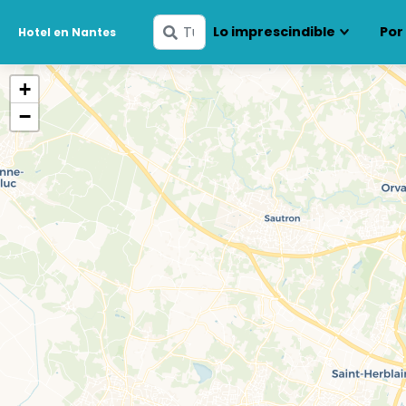
Ingresa
Lo imprescindible
Por
Hotel en Nantes
tus
fechas
+
−