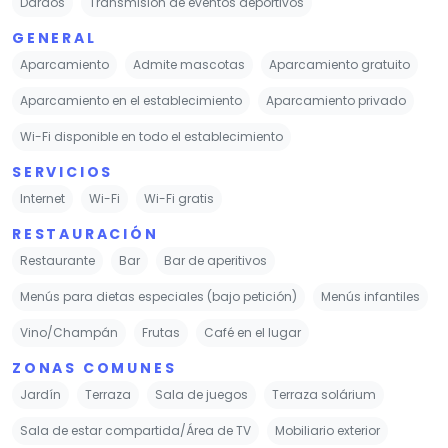
Dardos
Transmisión de eventos deportivos
GENERAL
Aparcamiento
Admite mascotas
Aparcamiento gratuito
Aparcamiento en el establecimiento
Aparcamiento privado
Wi-Fi disponible en todo el establecimiento
SERVICIOS
Internet
Wi-Fi
Wi-Fi gratis
RESTAURACIÓN
Restaurante
Bar
Bar de aperitivos
Menús para dietas especiales (bajo petición)
Menús infantiles
Vino/Champán
Frutas
Café en el lugar
ZONAS COMUNES
Jardín
Terraza
Sala de juegos
Terraza solárium
Sala de estar compartida/Área de TV
Mobiliario exterior