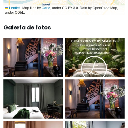
Leaflet
|
Map tiles by
Carto
, under CC BY 3.0. Data by OpenStreetMap,
under ODbL.
Galería de fotos