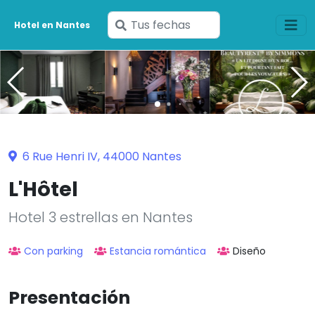
Ingresa
Hotel en Nantes
tus
fechas
6 Rue Henri IV, 44000 Nantes
L'Hôtel
Hotel 3 estrellas en Nantes
Con parking
Estancia romántica
Diseño
Presentación