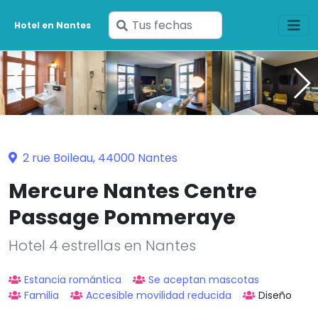
Ingresa
Hotel en Nantes
tus
fechas
2 rue Boileau, 44000 Nantes
Mercure Nantes Centre
Passage Pommeraye
Hotel 4 estrellas en Nantes
Estancia romántica
Se aceptan mascotas
Familia
Accesible movilidad reducida
Diseño