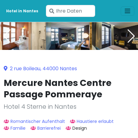
Geben
Hotel in Nantes
Sie
Ihre
Daten
ein
2 rue Boileau, 44000 Nantes
Mercure Nantes Centre
Passage Pommeraye
Hotel 4 Sterne in Nantes
Romantischer Aufenthalt
Haustiere erlaubt
Familie
Barrierefrei
Design