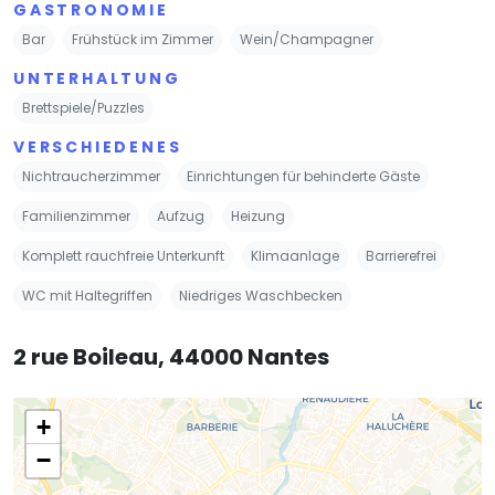
GASTRONOMIE
Bar
Frühstück im Zimmer
Wein/Champagner
UNTERHALTUNG
Brettspiele/Puzzles
VERSCHIEDENES
Nichtraucherzimmer
Einrichtungen für behinderte Gäste
Familienzimmer
Aufzug
Heizung
Komplett rauchfreie Unterkunft
Klimaanlage
Barrierefrei
WC mit Haltegriffen
Niedriges Waschbecken
2 rue Boileau, 44000 Nantes
+
−