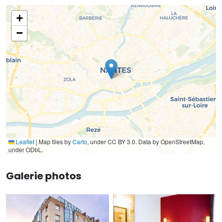
+
−
Leaflet
|
Map tiles by
Carto
, under CC BY 3.0. Data by OpenStreetMap,
under ODbL.
Galerie photos