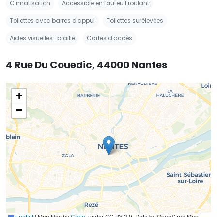
Climatisation
Accessible en fauteuil roulant
Toilettes avec barres d'appui
Toilettes surélevées
Aides visuelles : braille
Cartes d'accès
4 Rue Du Couedic, 44000 Nantes
+
−
Leaflet
|
Map tiles by
Carto
, under CC BY 3.0. Data by OpenStreetMap,