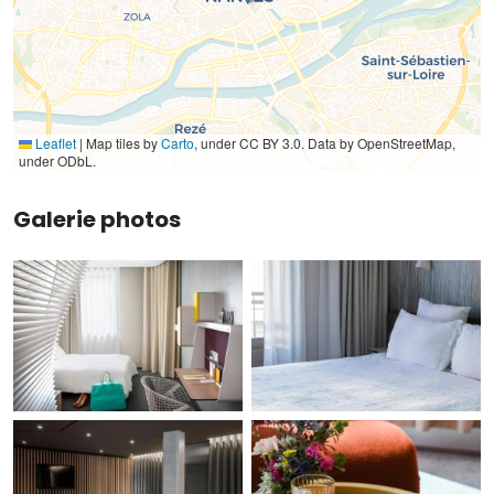
Leaflet
|
Map tiles by
Carto
, under CC BY 3.0. Data by OpenStreetMap,
under ODbL.
Galerie photos