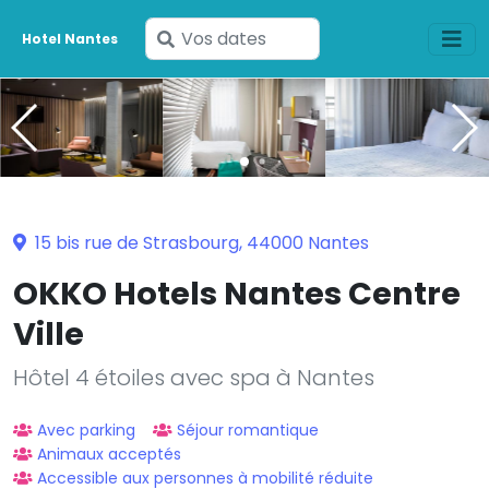
Saisissez
Hotel Nantes
vos
dates
15 bis rue de Strasbourg, 44000 Nantes
OKKO Hotels Nantes Centre
Ville
Hôtel 4 étoiles avec spa à Nantes
Avec parking
Séjour romantique
Animaux acceptés
Accessible aux personnes à mobilité réduite