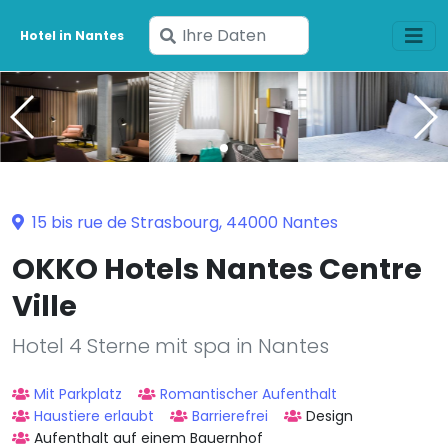
Geben
Hotel in Nantes
Sie
Ihre
Daten
ein
15 bis rue de Strasbourg, 44000 Nantes
OKKO Hotels Nantes Centre
Ville
Hotel 4 Sterne mit spa in Nantes
Mit Parkplatz
Romantischer Aufenthalt
Haustiere erlaubt
Barrierefrei
Design
Aufenthalt auf einem Bauernhof