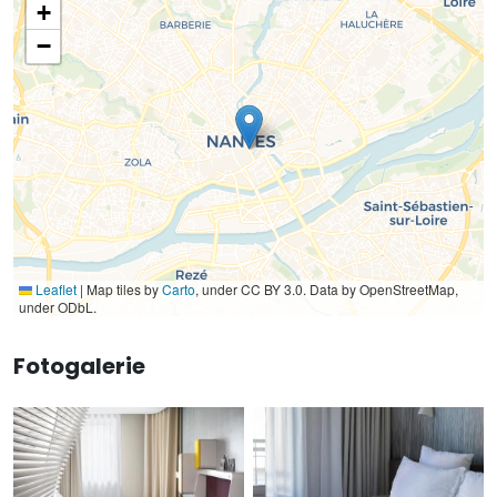
+
−
Leaflet
|
Map tiles by
Carto
, under CC BY 3.0. Data by OpenStreetMap,
under ODbL.
Fotogalerie