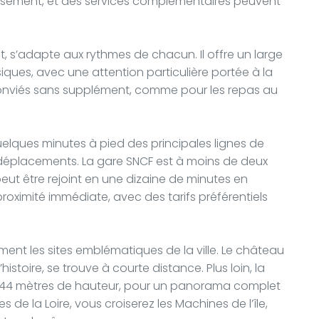
issement, et des services complémentaires peuvent
et, s’adapte aux rythmes de chacun. Il offre un large
siques, avec une attention particulière portée à la
t conviés sans supplément, comme pour les repas au
uelques minutes à pied des principales lignes de
s déplacements. La gare SNCF est à moins de deux
peut être rejoint en une dizaine de minutes en
proximité immédiate, avec des tarifs préférentiels
ement les sites emblématiques de la ville. Le château
toire, se trouve à courte distance. Plus loin, la
à 144 mètres de hauteur, pour un panorama complet
es de la Loire, vous croiserez les Machines de l’île,