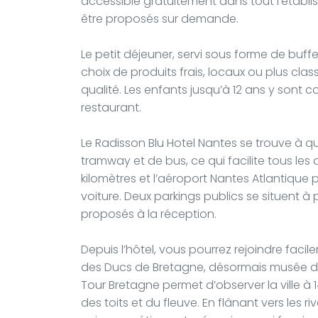
accessible gratuitement dans tout l’établ
être proposés sur demande.
Le petit déjeuner, servi sous forme de buff
choix de produits frais, locaux ou plus clas
qualité. Les enfants jusqu’à 12 ans y son
restaurant.
Le Radisson Blu Hotel Nantes se trouve à q
tramway et de bus, ce qui facilite tous le
kilomètres et l’aéroport Nantes Atlantique 
voiture. Deux parkings publics se situent à 
proposés à la réception.
Depuis l’hôtel, vous pourrez rejoindre facil
des Ducs de Bretagne, désormais musée d’his
Tour Bretagne permet d’observer la ville 
des toits et du fleuve. En flânant vers les riv