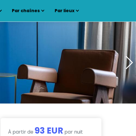
Par chaînes
Par lieux
93 EUR
À partir de
par nuit