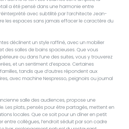
étail a été pensé dans une harmonie entre
éinterprété avec subtilité par l’architecte Jean-
ture les espaces sans jamais effacer le caractère du
es déclinent un style raffiné, avec un mobilier
 et des salles de bains spacieuses. Que vous
érieure ou dans l’une des suites, vous y trouverez
rées, et un sentiment d’espace. Certaines
familles, tandis que d’autres répondent aux
ires, avec machine Nespresso, peignoirs ou journal
 l’ancienne salle des audiences, propose une
. Les plats, pensés pour être partagés, mettent en
tions locales. Que ce soit pour un dîner en petit
 entre collègues, l’endroit séduit par son cadre
e bar, prolongement naturel du restaurant,