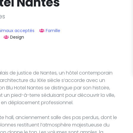
tel Nantes
es
nimaux acceptés
Famille
Design
alais de justice de Nantes, un hôtel contemporain
’architecture du XIXe siècle s’accorde avec un
on Blu Hotel Nantes se distingue par son histoire,
nt un pied-à-terre séduisant pour découvrir la ville,
en déplacement professionnel.
ste hall, anciennement salle des pas perdus, dont le
colonnes restituent l’atmosphère majestueuse du
ion donne le ton. Les volumes sont amples, la