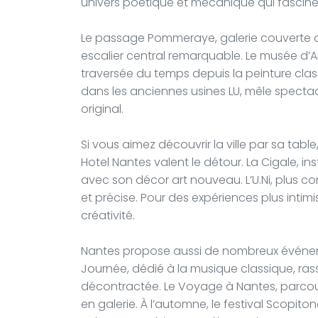
univers poétique et mécanique qui fascine
Le passage Pommeraye, galerie couverte du
escalier central remarquable. Le musée d
traversée du temps depuis la peinture class
dans les anciennes usines LU, mêle spectac
original.
Si vous aimez découvrir la ville par sa tabl
Hotel Nantes valent le détour. La Cigale, in
avec son décor art nouveau. L’U.Ni, plus c
et précise. Pour des expériences plus intim
créativité.
Nantes propose aussi de nombreux événemen
Journée, dédié à la musique classique, r
décontractée. Le Voyage à Nantes, parcours
en galerie. À l’automne, le festival Scopito