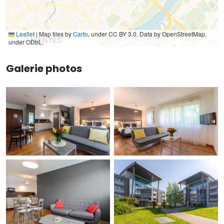
Leaflet
|
Map tiles by
Carto
, under CC BY 3.0. Data by OpenStreetMap,
under ODbL.
Galerie photos