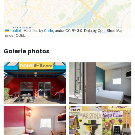
Leaflet
|
Map tiles by
Carto
, under CC BY 3.0. Data by OpenStreetMap,
under ODbL.
Galerie photos