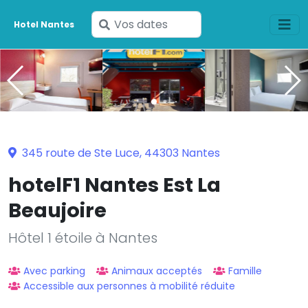
Saisissez
Hotel Nantes
vos
dates
345 route de Ste Luce, 44303 Nantes
hotelF1 Nantes Est La
Beaujoire
Hôtel 1 étoile à Nantes
Avec parking
Animaux acceptés
Famille
Accessible aux personnes à mobilité réduite