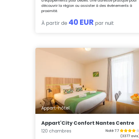
d’équipements pour bébés. Une adresse pratique pour
découvrir la région ou assister à des événements à
proximité.
40 EUR
À partir de
par nuit
Appart-hôtel
Appart'City Confort Nantes Centre
120 chambres
Noté 7.7
(3377 avis