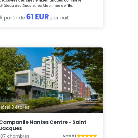
découvrez des sites emblématiques comme le
château des Ducs et les Machines de l’île.
61 EUR
À partir de
par nuit
Hôtel 3 étoiles
Campanile Nantes Centre - Saint
Jacques
107 chambres
Noté 8.1