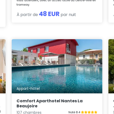
vous attendent, avec un accès facile au centre-ville en
tramway.
48 EUR
À partir de
par nuit
Appart-hôtel
Comfort Aparthotel Nantes La
Beaujoire
)
107 chambres
Noté 8.4