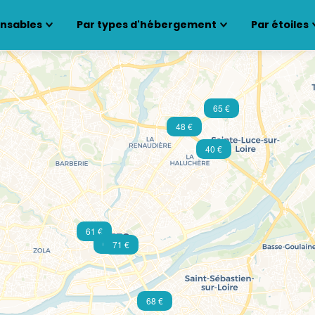
ensables
Par types d'hébergement
Par étoiles
65 €
48 €
40 €
61 €
63 €
71 €
68 €