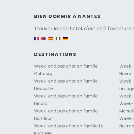
Versio
BIEN DORMIR À NANTES
Trouver le bon hôtel, c'est déjà l'aventur
English version
DESTINATIONS
Week-end pas cher en famille
Week-e
Cabourg
Havre
Week-end pas cher en famille
Week-e
Deauville
Limog
Week-end pas cher en famille
Week-e
Dinard
Week-e
Week-end pas cher en famille
Marseil
Honfleur
Week-e
Week-end pas cher en famille La
Noirmo
Rochelle