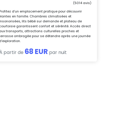
(5014 avis)
Profitez d’un emplacement pratique pour découvrir
Nantes en famille. Chambres climatisées et
insonorisées, lits bébé sur demande et plateau de
courtoisie garantissent confort et sérénité. Accès direct
aux transports, attractions culturelles proches et
terrasse ombragée pour se détendre après une journée
d’exploration.
68 EUR
À partir de
par nuit