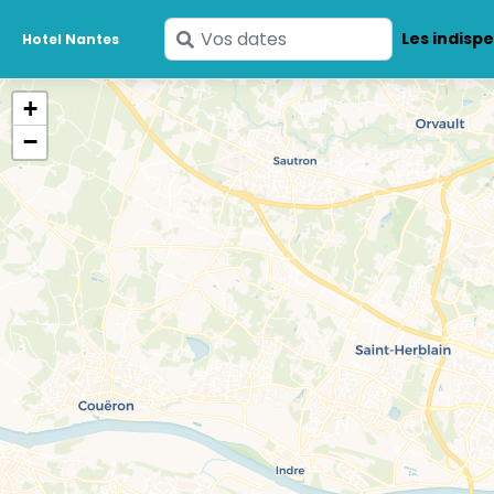
Saisissez
Les indisp
Hotel Nantes
vos
dates
+
−