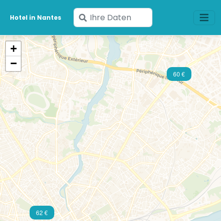
Geben
Hotel in Nantes
Sie
Ihre
+
Daten
−
ein
60 €
62 €