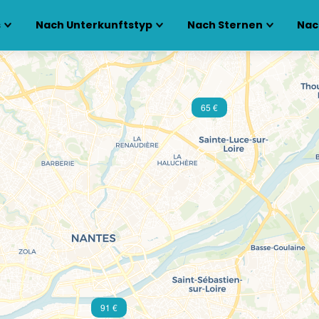
s
Nach Unterkunftstyp
Nach Sternen
Nac
65 €
91 €