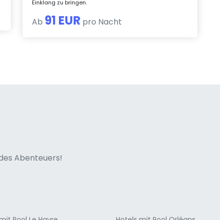
Einklang zu bringen.
91 EUR
Ab
pro Nacht
ne italian
n des Abenteuers!
mit Pool Le Havre
Hotels mit Pool Orléans