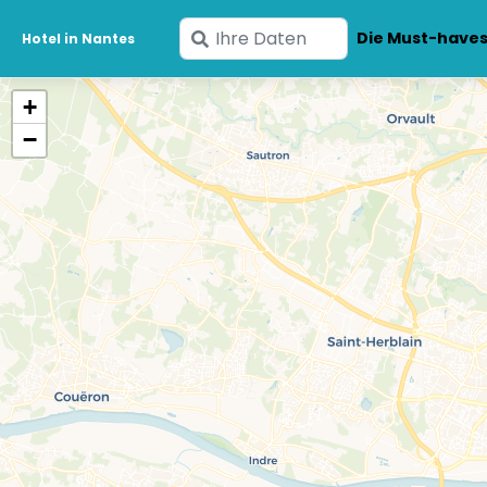
Geben
Die Must-have
Hotel in Nantes
Sie
Ihre
+
Daten
−
ein