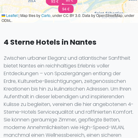
94 €
93 €
94 €
Leaflet
|
Map tiles by
Carto
, under CC BY 3.0. Data by OpenStreetMap, under
ODbL.
4 Sterne Hotels in Nantes
Zwischen urbaner Eleganz und atlantischer Sanftheit
bietet Nantes ein reichhaltiges Erlebnis voller
Entdeckungen – von Spaziergängen entlang der
Erdre, Kulturerbe-Besichtigungen, zeitgenössischen
Kreationen bis hin zu kulinarischen Adressen. Um Ihren
Aufenthalt in dieser lebendigen und inspirierenden
Kulisse zu begleiten, vereinen die hier angebotenen 4-
Sterne-Hotels Servicequalität und raffinierten Komfort.
Sie können geräumige Zimmer, gepflegte Betten,
moderne Annehmlichkeiten wie High-Speed-WLAN,
manchmal einen Wellnessbereich, einen sicheren