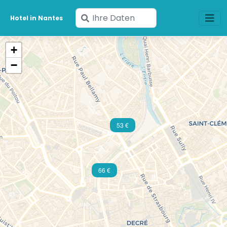
Geben
Hotel in Nantes
Sie
Ihre
+
Daten
−
ein
53 €
66 €