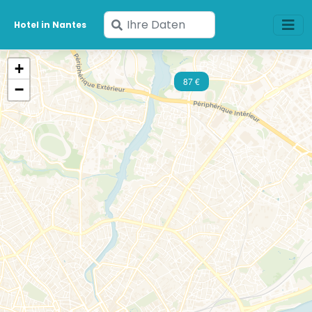
Geben
Hotel in Nantes
Sie
Ihre
+
Daten
87 €
−
ein