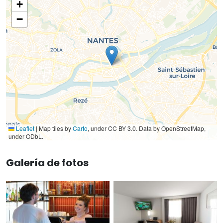
+
−
Leaflet
|
Map tiles by
Carto
, under CC BY 3.0. Data by OpenStreetMap,
under ODbL.
Galería de fotos