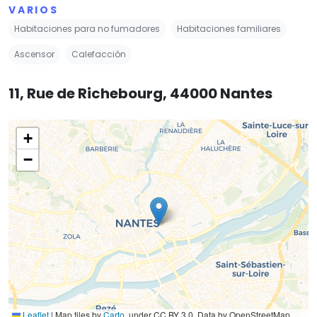
VARIOS
Habitaciones para no fumadores
Habitaciones familiares
Ascensor
Calefacción
11, Rue de Richebourg, 44000 Nantes
+
−
Leaflet
|
Map tiles by
Carto
, under CC BY 3.0. Data by OpenStreetMap,