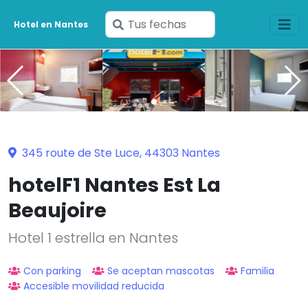
Ingresa
Hotel en Nantes
tus
fechas
345 route de Ste Luce, 44303 Nantes
hotelF1 Nantes Est La
Beaujoire
Hotel 1 estrella en Nantes
Con parking
Se aceptan mascotas
Familia
Accesible movilidad reducida