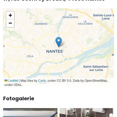
+
−
Leaflet
|
Map tiles by
Carto
, under CC BY 3.0. Data by OpenStreetMap,
under ODbL.
Fotogalerie