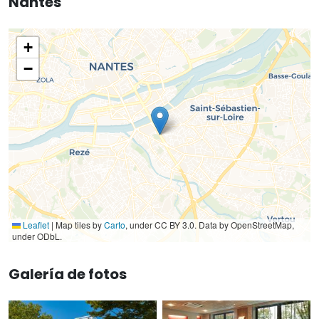
Nantes
+
−
Leaflet
|
Map tiles by
Carto
, under CC BY 3.0. Data by OpenStreetMap,
under ODbL.
Galería de fotos