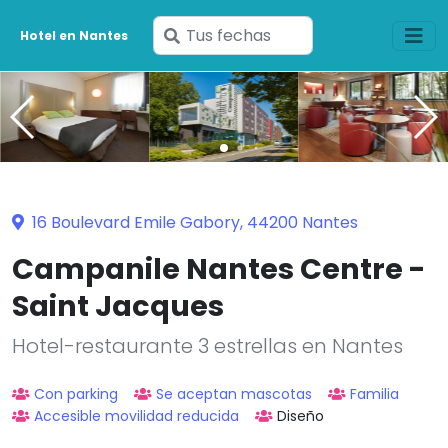
Ingresa
Hotel en Nantes
tus
fechas
16 Boulevard Emile Gabory, 44200 Nantes
Campanile Nantes Centre -
Saint Jacques
Hotel-restaurante 3 estrellas en Nantes
Con parking
Se aceptan mascotas
Familia
Accesible movilidad reducida
Diseño