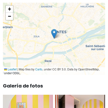
+
−
Leaflet
|
Map tiles by
Carto
, under CC BY 3.0. Data by OpenStreetMap,
under ODbL.
Galería de fotos