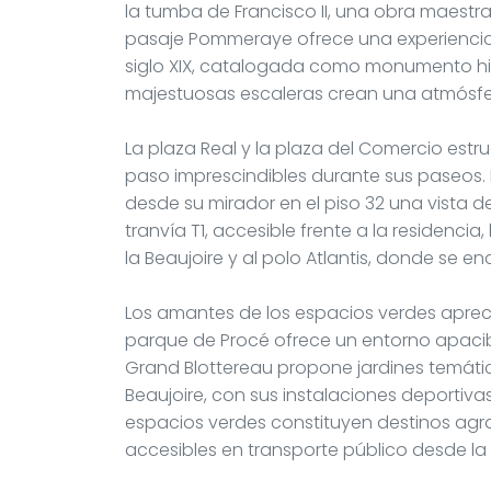
la tumba de Francisco II, una obra maestra
pasaje Pommeraye ofrece una experiencia
siglo XIX, catalogada como monumento his
majestuosas escaleras crean una atmósfer
La plaza Real y la plaza del Comercio estr
paso imprescindibles durante sus paseos. L
desde su mirador en el piso 32 una vista d
tranvía T1, accesible frente a la residencia
la Beaujoire y al polo Atlantis, donde se 
Los amantes de los espacios verdes apreci
parque de Procé ofrece un entorno apacibl
Grand Blottereau propone jardines temáti
Beaujoire, con sus instalaciones deportivas 
espacios verdes constituyen destinos agr
accesibles en transporte público desde la