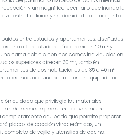
nio del patrimonio histórico del barrio, mientras
 la recepción y un magnífico lucernario que inunda la
lianza entre tradición y modernidad da al conjunto
tribuidos entre estudios y apartamentos, diseñados
 estancia. Los estudios clásicos miden 20 m² y
n una cama doble o con dos camas individuales en
studios superiores ofrecen 30 m², también
apartamentos de dos habitaciones de 35 a 40 m²
atro personas, con una sala de estar equipada con
ón cuidada que privilegia los materiales
ión ha sido pensada para crear un verdadero
na completamente equipada que permite preparar
rá placas de cocción vitrocerámicas, un
t completo de vajilla y utensilios de cocina.