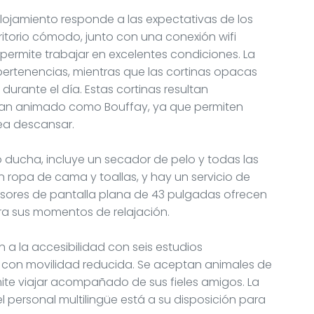
lojamiento responde a las expectativas de los
ritorio cómodo, junto con una conexión wifi
 permite trabajar en excelentes condiciones. La
 pertenencias, mientras que las cortinas opacas
urante el día. Estas cortinas resultan
 tan animado como Bouffay, ya que permiten
sea descansar.
 ducha, incluye un secador de pelo y todas las
ropa de cama y toallas, y hay un servicio de
evisores de pantalla plana de 43 pulgadas ofrecen
ra sus momentos de relajación.
n a la accesibilidad con seis estudios
con movilidad reducida. Se aceptan animales de
te viajar acompañado de sus fieles amigos. La
l personal multilingüe está a su disposición para