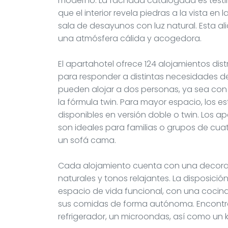
moderno. La fachada catalogada es testimo
que el interior revela piedras a la vista en
sala de desayunos con luz natural. Esta a
una atmósfera cálida y acogedora.
El apartahotel ofrece 124 alojamientos dis
para responder a distintas necesidades de
pueden alojar a dos personas, ya sea co
la fórmula twin. Para mayor espacio, los e
disponibles en versión doble o twin. Los 
son ideales para familias o grupos de cu
un sofá cama.
Cada alojamiento cuenta con una decoraci
naturales y tonos relajantes. La disposic
espacio de vida funcional, con una coci
sus comidas de forma autónoma. Encontra
refrigerador, un microondas, así como un ki