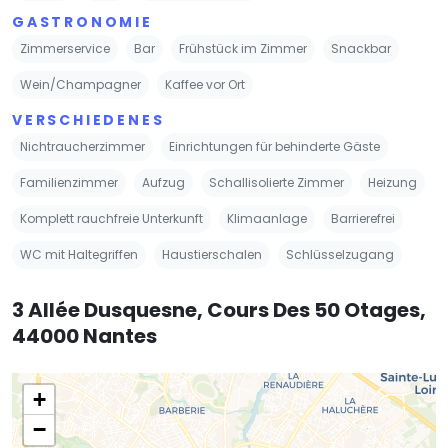
GASTRONOMIE
Zimmerservice
Bar
Frühstück im Zimmer
Snackbar
Wein/Champagner
Kaffee vor Ort
VERSCHIEDENES
Nichtraucherzimmer
Einrichtungen für behinderte Gäste
Familienzimmer
Aufzug
Schallisolierte Zimmer
Heizung
Komplett rauchfreie Unterkunft
Klimaanlage
Barrierefrei
WC mit Haltegriffen
Haustierschalen
Schlüsselzugang
3 Allée Dusquesne, Cours Des 50 Otages,
44000 Nantes
+
−