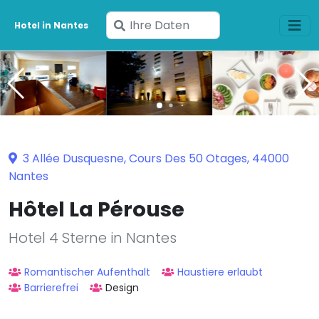
Geben
Hotel in Nantes
Sie
Ihre
Daten
ein
3 Allée Dusquesne, Cours Des 50 Otages, 44000
Nantes
Hôtel La Pérouse
Hotel 4 Sterne in Nantes
Romantischer Aufenthalt
Haustiere erlaubt
Barrierefrei
Design