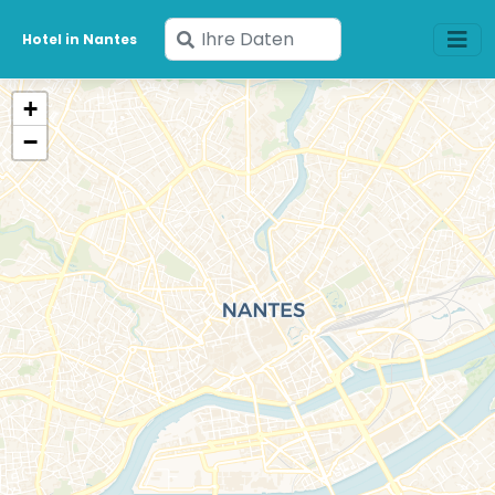
Geben
Hotel in Nantes
Sie
Ihre
+
Daten
−
ein