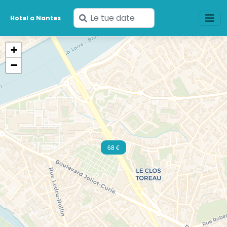
Inserisci
Hotel a Nantes
le
tue
+
date
−
68 €