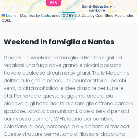
94 €
Leaflet
|
Map tiles by
Carto
, under CC BY 3.0. Data by OpenStreetMap, under
68 €
ODbL.
Weekend in famiglia a Nantes
Godersi un weekend in famiglia a Nantes significa
regalarsi una fuga dove grandi e piccini possono
trovare qualcosa di cui meravigliarsi. Tra le Macchine
dell’Isola, le gite in barca, i musei interattivi e i parchi
verdi, la città moltiplica le idee di uscite per tutte le
età. Per rendere questo soggiorno ancora più
piacevole, gli hotel adatti alle famiglie offrono camere
spaziose, talvolta comunicanti, oltre a servizi pensati
per il vostro comfort: Wi-Fi, lettino per bambini,
colazione in loco, parcheggio o vicinanza ai trasporti.
Queste strutture permettono di rilassarsi dopo una