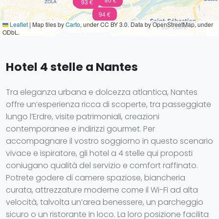
94 €
93 €
94 €
Leaflet
|
Map tiles by
Carto
, under CC BY 3.0. Data by OpenStreetMap, under
ODbL.
Hotel 4 stelle a Nantes
Tra eleganza urbana e dolcezza atlantica, Nantes
offre un’esperienza ricca di scoperte, tra passeggiate
lungo l’Erdre, visite patrimoniali, creazioni
contemporanee e indirizzi gourmet. Per
accompagnare il vostro soggiorno in questo scenario
vivace e ispiratore, gli hotel a 4 stelle qui proposti
coniugano qualità del servizio e comfort raffinato.
Potrete godere di camere spaziose, biancheria
curata, attrezzature moderne come il Wi-Fi ad alta
velocità, talvolta un’area benessere, un parcheggio
sicuro o un ristorante in loco. La loro posizione facilita