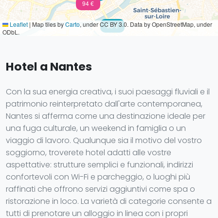
94 €
Leaflet
|
Map tiles by
Carto
, under CC BY 3.0. Data by OpenStreetMap, under
68 €
ODbL.
Hotel a Nantes
Con la sua energia creativa, i suoi paesaggi fluviali e il
patrimonio reinterpretato dall'arte contemporanea,
Nantes si afferma come una destinazione ideale per
una fuga culturale, un weekend in famiglia o un
viaggio di lavoro. Qualunque sia il motivo del vostro
soggiorno, troverete hotel adatti alle vostre
aspettative: strutture semplici e funzionali, indirizzi
confortevoli con Wi-Fi e parcheggio, o luoghi più
raffinati che offrono servizi aggiuntivi come spa o
ristorazione in loco. La varietà di categorie consente a
tutti di prenotare un alloggio in linea con i propri