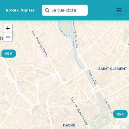
Inserisci
Hotel a Nantes
le
tue
+
date
−
69 €
86 €