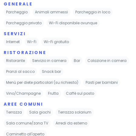
GENERALE
Parcheggio
Animali ammessi
Parcheggio in loco
Parcheggio privato
Wi-Fi disponibile ovunque
SERVIZI
Internet
Wi-Fi
Wi-Fi gratuito
RISTORAZIONE
Ristorante
Servizio in camera
Bar
Colazione in camera
Pranzi al sacco
Snack bar
Menù per diete particolari (su richiesta)
Pasti per bambini
Vino/Champagne
Frutta
Caffè sul posto
AREE COMUNI
Terrazza
Sala giochi
Terrazza solarium
Sala comune/zona TV
Arredi da esterno
Caminetto all'aperto