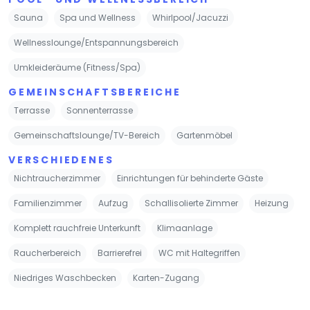
Sauna
Spa und Wellness
Whirlpool/Jacuzzi
Wellnesslounge/Entspannungsbereich
Umkleideräume (Fitness/Spa)
GEMEINSCHAFTSBEREICHE
Terrasse
Sonnenterrasse
Gemeinschaftslounge/TV-Bereich
Gartenmöbel
VERSCHIEDENES
Nichtraucherzimmer
Einrichtungen für behinderte Gäste
Familienzimmer
Aufzug
Schallisolierte Zimmer
Heizung
Komplett rauchfreie Unterkunft
Klimaanlage
Raucherbereich
Barrierefrei
WC mit Haltegriffen
Niedriges Waschbecken
Karten-Zugang