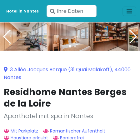
Geben
Hotel in Nantes
Sie
Ihre
Daten
ein
3 Allée Jacques Berque (31 Quai Malakoff), 44000
Nantes
Residhome Nantes Berges
de la Loire
Aparthotel mit spa in Nantes
Mit Parkplatz
Romantischer Aufenthalt
Haustiere erlaubt
Barrierefrei