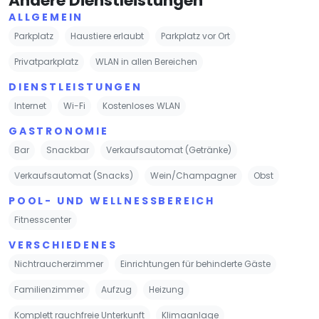
Andere Dienstleistungen
ALLGEMEIN
Parkplatz
Haustiere erlaubt
Parkplatz vor Ort
Privatparkplatz
WLAN in allen Bereichen
DIENSTLEISTUNGEN
Internet
Wi-Fi
Kostenloses WLAN
GASTRONOMIE
Bar
Snackbar
Verkaufsautomat (Getränke)
Verkaufsautomat (Snacks)
Wein/Champagner
Obst
POOL- UND WELLNESSBEREICH
Fitnesscenter
VERSCHIEDENES
Nichtraucherzimmer
Einrichtungen für behinderte Gäste
Familienzimmer
Aufzug
Heizung
Komplett rauchfreie Unterkunft
Klimaanlage