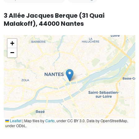
3 Allée Jacques Berque (31 Quai
Malakoff), 44000 Nantes
+
−
Leaflet
|
Map tiles by
Carto
, under CC BY 3.0. Data by OpenStreetMap,
under ODbL.