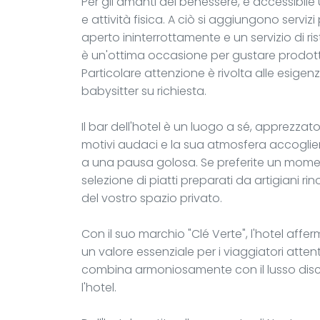
Per gli amanti del benessere, è accessibile
e attività fisica. A ciò si aggiungono servizi
aperto ininterrottamente e un servizio di ri
è un'ottima occasione per gustare prodotti
Particolare attenzione è rivolta alle esigenz
babysitter su richiesta.
Il bar dell'hotel è un luogo a sé, apprezzato
motivi audaci e la sua atmosfera accoglient
a una pausa golosa. Se preferite un moment
selezione di piatti preparati da artigiani 
del vostro spazio privato.
Con il suo marchio "Clé Verte", l'hotel affe
un valore essenziale per i viaggiatori atte
combina armoniosamente con il lusso discr
l'hotel.