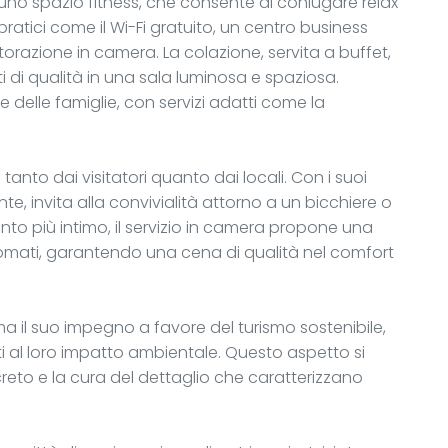
 uno spazio fitness, che consente di coniugare relax
 pratici come il Wi-Fi gratuito, un centro business
storazione in camera. La colazione, servita a buffet,
 di qualità in una sala luminosa e spaziosa.
e delle famiglie, con servizi adatti come la
 tanto dai visitatori quanto dai locali. Con i suoi
e, invita alla convivialità attorno a un bicchiere o
o più intimo, il servizio in camera propone una
rinomati, garantendo una cena di qualità nel comfort
rma il suo impegno a favore del turismo sostenibile,
nti al loro impatto ambientale. Questo aspetto si
eto e la cura del dettaglio che caratterizzano