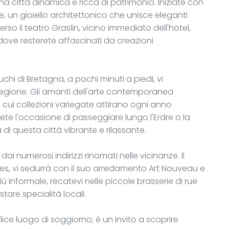
una città dinamica e ricca di patrimonio. Iniziate con
un gioiello architettonico che unisce eleganti
so il teatro Graslin, vicino immediato dell'hotel,
, dove resterete affascinati da creazioni
uchi di Bretagna, a pochi minuti a piedi, vi
regione. Gli amanti dell'arte contemporanea
 cui collezioni variegate attirano ogni anno
rdete l'occasione di passeggiare lungo l'Erdre o la
di questa città vibrante e rilassante.
ai numerosi indirizzi rinomati nelle vicinanze. Il
ntes, vi sedurrà con il suo arredamento Art Nouveau e
ù informale, recatevi nelle piccole brasserie di rue
re specialità locali.
ice luogo di soggiorno; è un invito a scoprire