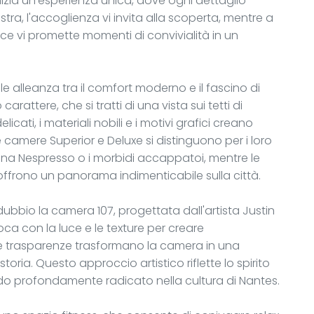
nizia un'esperienza unica, dove ogni dettaglio
stra, l'accoglienza vi invita alla scoperta, mentre a
ace vi promette momenti di convivialità in un
e alleanza tra il comfort moderno e il fascino di
attere, che si tratti di una vista sui tetti di
licati, i materiali nobili e i motivi grafici creano
Le camere Superior e Deluxe si distinguono per i loro
na Nespresso o i morbidi accappatoi, mentre le
, offrono un panorama indimenticabile sulla città.
bbio la camera 107, progettata dall'artista Justin
oca con la luce e le texture per creare
 e trasparenze trasformano la camera in una
oria. Questo approccio artistico riflette lo spirito
ndo profondamente radicato nella cultura di Nantes.