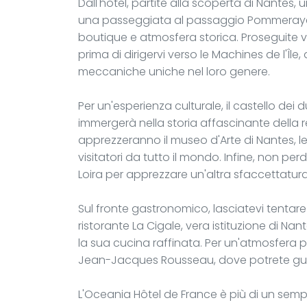
Dall'hotel, partite alla scoperta di Nantes, 
una passeggiata al passaggio Pommeraye, 
boutique e atmosfera storica. Proseguite ver
prima di dirigervi verso le Machines de l'Île
meccaniche uniche nel loro genere.
Per un'esperienza culturale, il castello dei d
immergerà nella storia affascinante della 
apprezzeranno il museo d'Arte di Nantes, le
visitatori da tutto il mondo. Infine, non pe
Loira per apprezzare un'altra sfaccettatura 
Sul fronte gastronomico, lasciatevi tentare d
ristorante La Cigale, vera istituzione di Na
la sua cucina raffinata. Per un'atmosfera pi
Jean-Jacques Rousseau, dove potrete gusta
L'Oceania Hôtel de France è più di un sempl