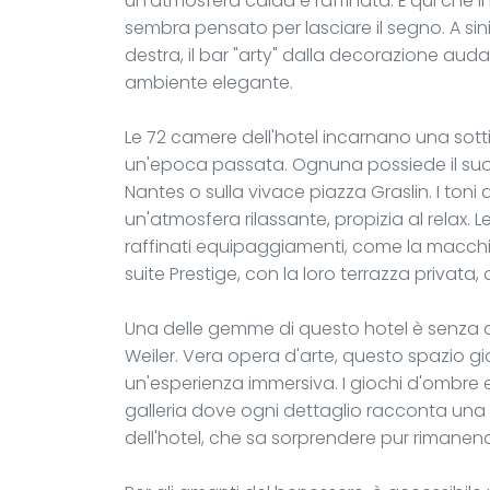
un'atmosfera calda e raffinata. È qui che i
sembra pensato per lasciare il segno. A sini
destra, il bar "arty" dalla decorazione aud
ambiente elegante.
Le 72 camere dell'hotel incarnano una sottil
un'epoca passata. Ognuna possiede il suo car
Nantes o sulla vivace piazza Graslin. I toni de
un'atmosfera rilassante, propizia al relax. 
raffinati equipaggiamenti, come la macchi
suite Prestige, con la loro terrazza privata
Una delle gemme di questo hotel è senza du
Weiler. Vera opera d'arte, questo spazio gi
un'esperienza immersiva. I giochi d'ombre
galleria dove ogni dettaglio racconta una st
dell'hotel, che sa sorprendere pur rimane