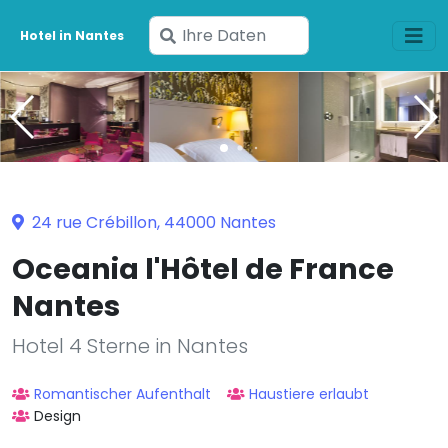
Geben
Hotel in Nantes
Sie
Ihre
Daten
ein
24 rue Crébillon, 44000 Nantes
Oceania l'Hôtel de France
Nantes
Hotel 4 Sterne in Nantes
Romantischer Aufenthalt
Haustiere erlaubt
Design