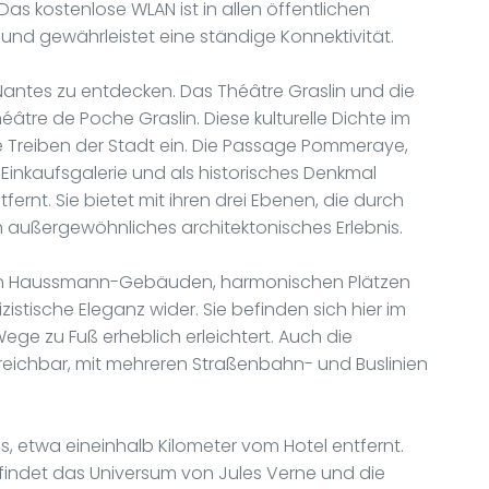
as kostenlose WLAN ist in allen öffentlichen
und gewährleistet eine ständige Konnektivität.
um Nantes zu entdecken. Das Théâtre Graslin und die
âtre de Poche Graslin. Diese kulturelle Dichte im
che Treiben der Stadt ein. Die Passage Pommeraye,
inkaufsgalerie und als historisches Denkmal
tfernt. Sie bietet mit ihren drei Ebenen, die durch
außergewöhnliches architektonisches Erlebnis.
seinen Haussmann-Gebäuden, harmonischen Plätzen
istische Eleganz wider. Sie befinden sich hier im
ege zu Fuß erheblich erleichtert. Auch die
erreichbar, mit mehreren Straßenbahn- und Buslinien
ss, etwa eineinhalb Kilometer vom Hotel entfernt.
erfindet das Universum von Jules Verne und die