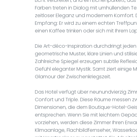
Licht verbreiten, und ein Eichenparkett, das 
Farben treten in Dialog mit umhüllenden T
zeitloser Eleganz und modernem Komfort. 
Empfang: Er wird zu einem echten Treffpun
einen Kaffee trinken oder sich mit Ihrem L
Die Art-déco-Inspiration durchdringt jeden
geometrische Muster, klare Linien und stil
Zahlreiche Spiegel erzeugen subtile Reflex
Gefühl eleganter Mystik. Samt ziert einige
Glamour der Zwischenkriegszeit.
Das Hotel verfügt über neunundvierzig Zimme
Confort und Triple. Diese Räume messen z
Dimensionen, die dem Boutique-Hotel-Geis
entsprechen. Wenn Sie mit leichtem Gepä
vorziehen, werden diese Zimmer Ihren Erwa
Klimaanlage, Flachbildfernseher, Wasserk