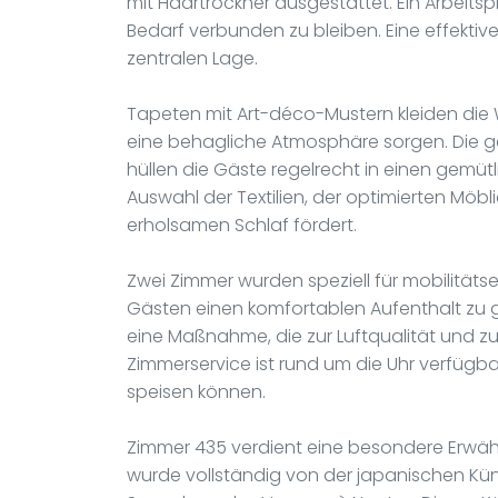
mit Haartrockner ausgestattet. Ein Arbeits
Bedarf verbunden zu bleiben. Eine effekti
zentralen Lage.
Tapeten mit Art-déco-Mustern kleiden die 
eine behagliche Atmosphäre sorgen. Die gew
hüllen die Gäste regelrecht in einen gemütli
Auswahl der Textilien, der optimierten Möb
erholsamen Schlaf fördert.
Zwei Zimmer wurden speziell für mobilitäts
Gästen einen komfortablen Aufenthalt zu g
eine Maßnahme, die zur Luftqualität und z
Zimmerservice ist rund um die Uhr verfügbar,
speisen können.
Zimmer 435 verdient eine besondere Erwä
wurde vollständig von der japanischen Künst