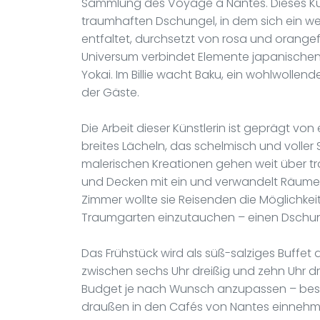
Sammlung des Voyage à Nantes. Dieses Kü
traumhaften Dschungel, in dem sich ein w
entfaltet, durchsetzt von rosa und orange
Universum verbindet Elemente japanische
Yokai. Im Billie wacht Baku, ein wohlwollen
der Gäste.
Die Arbeit dieser Künstlerin ist geprägt vo
breites Lächeln, das schelmisch und voller 
malerischen Kreationen gehen weit über tr
und Decken mit ein und verwandelt Räume i
Zimmer wollte sie Reisenden die Möglichkeit
Traumgarten einzutauchen – einen Dschung
Das Frühstück wird als süß-salziges Buffet 
zwischen sechs Uhr dreißig und zehn Uhr dr
Budget je nach Wunsch anzupassen – bes
draußen in den Cafés von Nantes einnehme