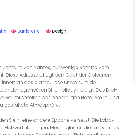
lie
Barrierefrei
Design
hen Zentrum von Nantes, nur wenige Schritte vom
nt. Diese Adresse pflegt den Geist der Goldenen
erinnert an das glamouröse Universum der
ch der legendären Billie Holiday huldigt. Das Drei-
ten Räumlichkeiten des ehemaligen Hôtel Amiral und
neu gestaltete Atmosphäre.
den Sie in eine andere Epoche versetzt. Die Lobby
e Holzvertäfelungen, Messinglüster, die ein warmes