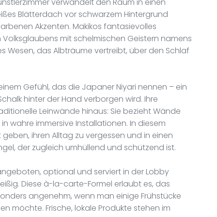
nstlerzimmer verwandelt den Raum in einen
eißes Blätterdach vor schwarzem Hintergrund
farbenen Akzenten. Makikos fantasievolles
n Volksglaubens mit schelmischen Geistern namens
des Wesen, das Albträume vertreibt, über den Schlaf
n einem Gefühl, das die Japaner Niyari nennen – ein
Schalk hinter der Hand verborgen wird. Ihre
aditionelle Leinwände hinaus: Sie bezieht Wände
n wahre immersive Installationen. In diesem
 geben, ihren Alltag zu vergessen und in einen
el, der zugleich umhüllend und schützend ist.
angeboten, optional und serviert in der Lobby
eißig. Diese à-la-carte-Formel erlaubt es, das
onders angenehm, wenn man einige Frühstücke
n möchte. Frische, lokale Produkte stehen im