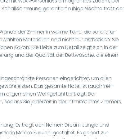
platz mit WLAN-Anschluss ermöglicht es zudem, bei
ve Schalldämmung garantiert ruhige Nächte trotz der
Wände der Zimmer in warme Töne, die sofort für
ählten Materialien sind nicht nur ästhetisch: Sie
chen Kokon. Die Liebe zum Detail zeigt sich in der
lierung und der Qualität der Bettwäsche, die einen
eingeschränkte Personen eingerichtet, um allen
ewährleisten. Das gesamte Hotel ist rauchfrei –
um allgemeinen Wohlgefühl beiträgt. Der
 sodass Sie jederzeit in der Intimität Ihres Zimmers
hnung. Es trägt den Namen Dream Jungle und
lerin Makiko Furuichi gestaltet. Es gehört zur