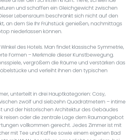
leise unter den Schritten knarrt. Tiefe, schillernde
exturen und schaffen ein Gleichgewicht zwischen
Dieser Lebensraum beschränkt sich nicht auf den
kt, an dem Sie Ihr Frühstück genießen, nachmittags
aptop niederlassen können.
 Winkel des Hotels. Man findet klassische Symmetrie,
isierte Formen – Merkmale dieser Kunstbewegung.
ionsspiele, vergrößern die Räume und verstärken das
 Möbelstücke und verleiht ihnen den typischen
r, unterteilt in drei Hauptkategorien: Cosy,
wischen zwölf und siebzehn Quadratmetern – intime
t und der historischen Architektur des Gebäudes
ck reisen oder die zentrale Lage dem Raumangebot
rtungen vollkommen gerecht. Jedes Zimmer ist mit
ocher mit Tee und Kaffee sowie einem eigenen Bad