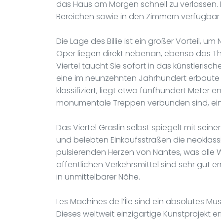
das Haus am Morgen schnell zu verlassen. D
Bereichen sowie in den Zimmern verfügbar 
Die Lage des Billie ist ein großer Vorteil, 
Oper liegen direkt nebenan, ebenso das Thé
Viertel taucht Sie sofort in das künstleris
eine im neunzehnten Jahrhundert erbaute E
klassifiziert, liegt etwa fünfhundert Meter en
monumentale Treppen verbunden sind, ein 
Das Viertel Graslin selbst spiegelt mit 
und belebten Einkaufsstraßen die neoklassiz
pulsierenden Herzen von Nantes, was alle W
öffentlichen Verkehrsmittel sind sehr gut 
in unmittelbarer Nähe.
Les Machines de l’Île sind ein absolutes Mu
Dieses weltweit einzigartige Kunstprojekt 